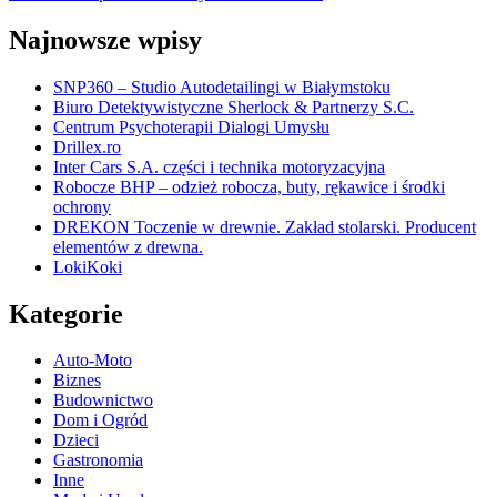
Najnowsze wpisy
SNP360 – Studio Autodetailingi w Białymstoku
Biuro Detektywistyczne Sherlock & Partnerzy S.C.
Centrum Psychoterapii Dialogi Umysłu
Drillex.ro
Inter Cars S.A. części i technika motoryzacyjna
Robocze BHP – odzież robocza, buty, rękawice i środki
ochrony
DREKON Toczenie w drewnie. Zakład stolarski. Producent
elementów z drewna.
LokiKoki
Kategorie
Auto-Moto
Biznes
Budownictwo
Dom i Ogród
Dzieci
Gastronomia
Inne