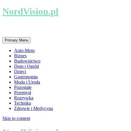
NordVision.pl
Lokalne firmy i usługi
Primary Menu
Auto-Moto
Biznes
Budownictwo
Dom i Ogród
Dzieci
Gastronomia
Moda i Uroda
Pozostałe
Przemysł
Rozrywka
Technika
Zdrowie i Medycyna
Skip to content