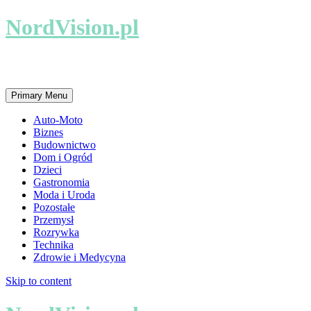
NordVision.pl
Lokalne firmy i usługi
Primary Menu
Auto-Moto
Biznes
Budownictwo
Dom i Ogród
Dzieci
Gastronomia
Moda i Uroda
Pozostałe
Przemysł
Rozrywka
Technika
Zdrowie i Medycyna
Skip to content